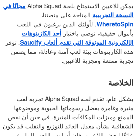
يمكن للاعبين الاستمتاع بلعبة Alpha Squad
مجانًا في
النسخة التجريبية
المتاحة على منصتنا،
WheretoSpin
. لأولئك الذين يرغبون في اللعب
بأموال حقيقية، نوصي باختيار
أحد الكازينوهات
الإلكترونية الموثوقة التي تقدم ألعاب Saucify
. توفر
هذه الكازينوهات بيئة لعب آمنة وعادلة، مما يضمن
تجربة ممتعة ومجزية للاعبين.
الخلاصة
بشكل عام، تقدم لعبة Alpha Squad تجربة لعب
مثيرة وغامرة بفضل رسوماتها الحيوية وموضوعها
الممتع وميزات المكافآت المثيرة. في حين أن نقص
الشفافية بشأن معدل العائد للتوزيع والتقلب قد يكون
عائقًا لبعض اللاعبين، فإن أسلوب اللعب المليء