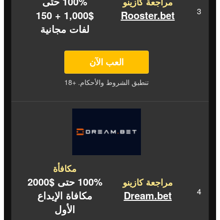
100% حتى
مراجعة كازينو
$1,000 + 150
Rooster.bet
لفات مجانية
العب الآن
تنطبق الشروط والأحكام. +18
مكافأة
100% حتى $2000
مراجعة كازينو
Dream.bet
مكافاة الإيداع
الأول