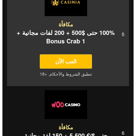
مكافأة
100% حتى $500 + 200 لفات مجانية +
1 Bonus Crab
العب الآن
تنطبق الشروط والأحكام. +18
مكافأة
حتى $/€ 5,500 + 150 لفة مجانية