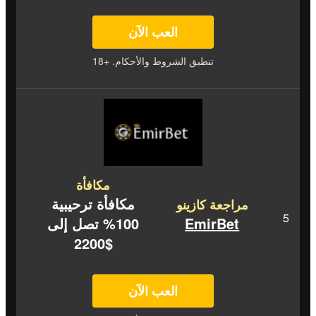
العب الآن
تنطبق الشروط والأحكام. +18
مكافأة
مكافأة ترحيبية
مراجعة كازينو
EmirBet
100% تصل إلى
$2200
العب الآن