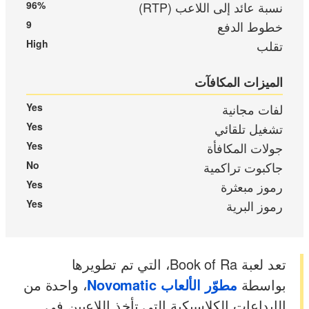
نسبة عائد إلى اللاعب (RTP)
96%
خطوط الدفع
9
تقلب
High
الميزات المكافآت
لفات مجانية
Yes
تشغيل تلقائي
Yes
جولات المكافأة
Yes
جاكبوت تراكمية
No
رموز مبعثرة
Yes
رموز البرية
Yes
تعد لعبة Book of Ra، التي تم تطويرها
بواسطة
مطوّر الألعاب Novomatic
، واحدة من
الإبداعات الكلاسيكية التي تأخذ اللاعبين في