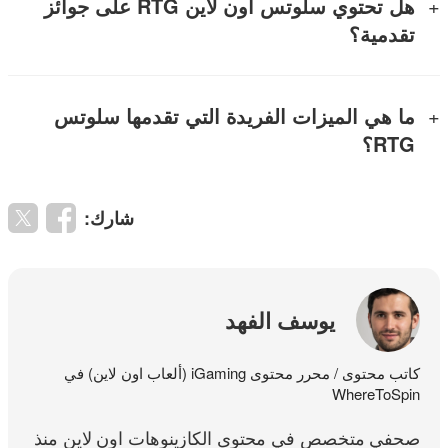
هل تحتوي سلوتس اون لاين RTG على جوائز
تقدمية؟
ما هي الميزات الفريدة التي تقدمها سلوتس
RTG؟
شارك:
يوسف الفهد
كاتب محتوى / محرر محتوى iGaming (ألعاب اون لاين) في
WhereToSpin
صحفي متخصص في محتوى الكازينوهات اون لاين منذ