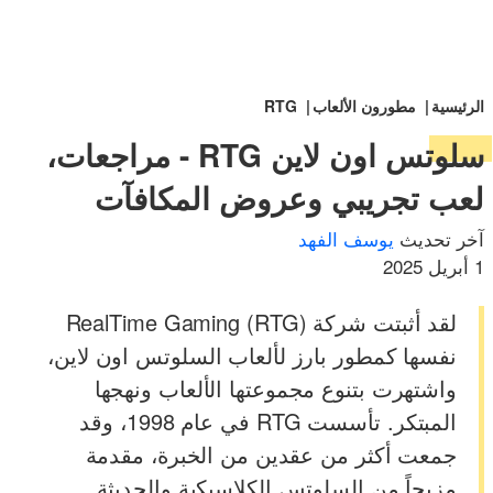
الرئيسية
مطورون الألعاب
RTG
سلوتس اون لاين RTG - مراجعات،
لعب تجريبي وعروض المكافآت
آخر تحديث
يوسف الفهد
1 أبريل 2025
لقد أثبتت شركة RealTime Gaming (RTG)
نفسها كمطور بارز لألعاب السلوتس اون لاين،
واشتهرت بتنوع مجموعتها الألعاب ونهجها
المبتكر. تأسست RTG في عام 1998، وقد
جمعت أكثر من عقدين من الخبرة، مقدمة
مزيجاً من السلوتس الكلاسيكية والحديثة